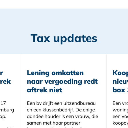
Tax updates
r
Lening omkatten
Koo
trek
naar vergoeding redt
nie
aftrek niet
box 
017
Een bv drijft een uitzendbureau
Een vr
xemburg
en een klussenbedrijf. De enige
woning.
op.
aandeelhouder is een vrouw, die
een vo
samen met haar partner
koopov