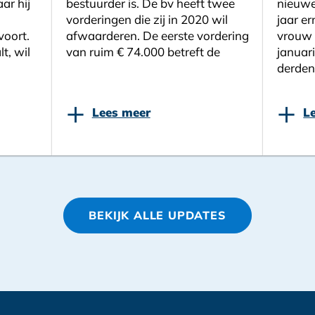
ar hij
bestuurder is. De bv heeft twee
nieuwe
vorderingen die zij in 2020 wil
jaar er
voort.
afwaarderen. De eerste vordering
vrouw 
lt, wil
van ruim € 74.000 betreft de
januari
derden
+
+
Lees meer
L
BEKIJK ALLE UPDATES