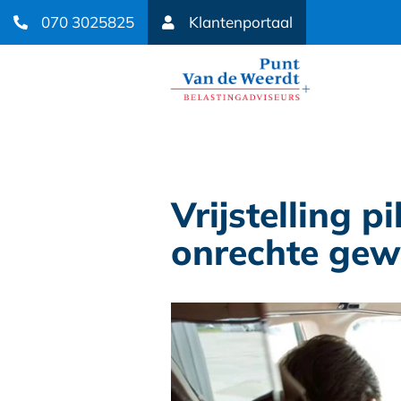
070 3025825
Klantenportaal
Vrijstelling p
onrechte gew