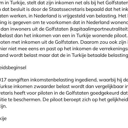
n Turkije, stelt dat zijn inkomen net als bij het Golfstate
In dat besluit is door de Staatssecretaris bepaald dat het 
aten werken, in Nederland is vrijgesteld van belasting. Het 
ring is gegeven om te voorkomen dat in Nederland wonen
n inwoners uit de Golfstaten (kapitaalimportneutraliteit).
last dan het inkomen van een in Turkije wonende piloot. Zi
oten met inkomen uit de Golfstaten. Daarom zou ook zijn 
t hier niet mee eens en past op het inkomen de verrekenin
and wordt belast maar dat de in Turkije betaalde belastin
eidsbeginsel
17 aangiften inkomstenbelasting ingediend, waarbij hij de
 Turkse inkomen zwaarder belast wordt dan vergelijkbaar i
etaris heeft voor piloten in de Golfstaten goedgekeurd dat
ie te beschermen. De piloot beroept zich op het gelijkheids
ijn.
ije