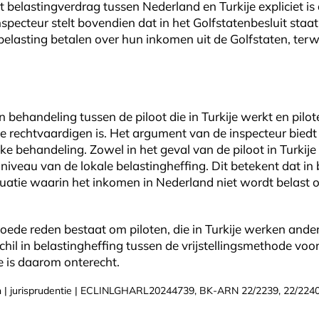
et belastingverdrag tussen Nederland en Turkije expliciet i
specteur stelt bovendien dat in het Golfstatenbesluit sta
elasting betalen over hun inkomen uit de Golfstaten, terwij
in behandeling tussen de piloot die in Turkije werkt en pil
k te rechtvaardigen is. Het argument van de inspecteur bie
ke behandeling. Zowel in het geval van de piloot in Turkije 
veau van de lokale belastingheffing. Dit betekent dat in b
ituatie waarin het inkomen in Nederland niet wordt belast o
oede reden bestaat om piloten, die in Turkije werken ander
chil in belastingheffing tussen de vrijstellingsmethode voo
 is daarom onterecht.
| jurisprudentie | ECLINLGHARL20244739, BK-ARN 22/2239, 22/2240