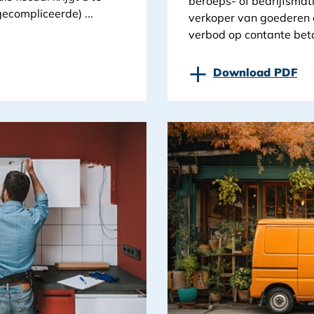
beroeps- of bedrijfsmat
ecompliceerde) ...
verkoper van goederen
verbod op contante beta