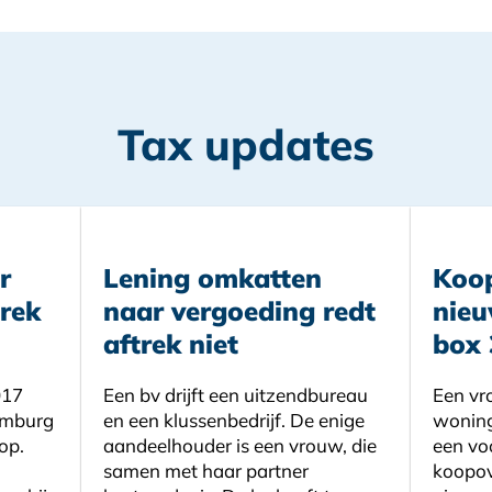
Tax updates
r
Lening omkatten
Koo
trek
naar vergoeding redt
nie
aftrek niet
box 
017
Een bv drijft een uitzendbureau
Een vr
xemburg
en een klussenbedrijf. De enige
woning.
op.
aandeelhouder is een vrouw, die
een vo
samen met haar partner
koopov