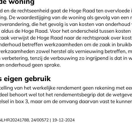
ede woning
d en de rechtseenheid gaat de Hoge Raad ten overvloede 
ing. De waardestijging van de woning als gevolg van een 
verandering, die het gevolg is van kosten van onderhoud
t, aldus de Hoge Raad. Voor het onderscheid tussen koste
 zaak verwijst de Hoge Raad naar de rechtspraak over ko
rhoud betreffen werkzaamheden om de zaak in bruikbare 
kzaamheden zowel herstel als vernieuwing betreffen, m
 verbetering, tenzij de verbouwing zo ingrijpend is dat i
van onderhoud geen sprake.
 eigen gebruik
telling van het werkelijke rendement geen rekening met e
eel behoort wel tot het rendementsbegrip dat de wetgever
telsel in box 3, maar om de omvang daarvan vast te kunne
LINLHR20241788, 24/00572 | 19-12-2024