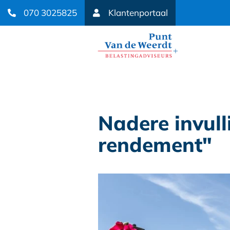
070 3025825
Klantenportaal
Nadere invull
rendement"