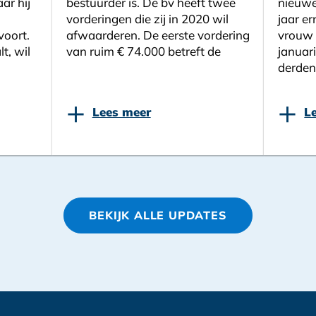
ar hij
bestuurder is. De bv heeft twee
nieuwe
vorderingen die zij in 2020 wil
jaar er
voort.
afwaarderen. De eerste vordering
vrouw 
lt, wil
van ruim € 74.000 betreft de
januari
derden
+
+
Lees meer
L
BEKIJK ALLE UPDATES